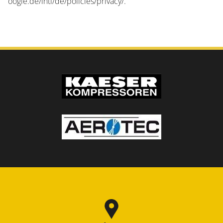
oogle.de/intl/de/policies/privacy/
.